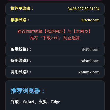
推荐主线路：
34.96.227.59:31204
推荐线路：
i9zciw.com
建议同时收藏【线路网址】与【本网页】
推荐『下载APP』 防止迷路
备用线路1：
rlvf0d.com
备用线路2：
x8xmt.com
备用线路3：
khfnmk.com
推荐浏览器：
谷歌、Safari、火狐、Edge